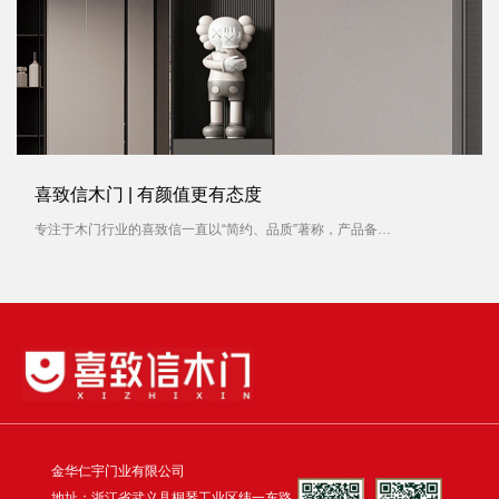
喜致信木门 | 有颜值更有态度
专注于木门行业的喜致信一直以“简约、品质”著称，产品备受消费者青睐。对待每一扇木门产品，喜致信木门容不得有一丝马虎，就像对待一件艺术品，从选材到制作，每一个过程都被严格要求。
金华仁宇门业有限公司
地址：浙江省武义县桐琴工业区纬一东路