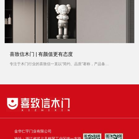
喜致信木门 | 有颜值更有态度
专注于木门行业的喜致信一直以“简约、品质”著称，产品备受消费者青睐。对待每一扇木门产品，喜致信木门容不得有一丝马虎，就像对待一件艺术品，从选材到制作，每一个过程都被严格要求。
金华仁宇门业有限公司
地址：浙江省武义县桐琴工业区纬一东路