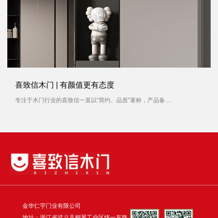
喜致信木门 | 有颜值更有态度
专注于木门行业的喜致信一直以“简约、品质”著称，产品备受消费者青睐。对待每一扇木门产品，喜致信木门容不得有一丝马虎，就像对待一件艺术品，从选材到制作，每一个过程都被严格要求。
金华仁宇门业有限公司
地址：浙江省武义县桐琴工业区纬一东路