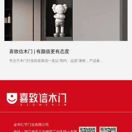
喜致信木门 | 有颜值更有态度
专注于木门行业的喜致信一直以“简约、品质”著称，产品备受消费者青睐。对待每一扇木门产品，喜致信木门容不得有一丝马虎，就像对待一件艺术品，从选材到制作，每一个过程都被严格要求。
金华仁宇门业有限公司
地址：浙江省武义县桐琴工业区纬一东路