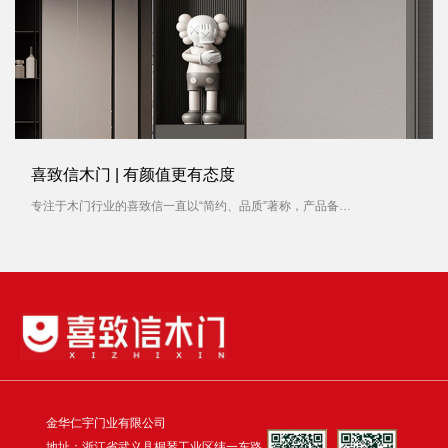
喜致信木门 | 有颜值更有态度
专注于木门行业的喜致信一直以“简约、品质”著称，产品备受消费者青睐。对待每一扇木门产品，喜致信木门容不得有一丝马虎，就像对待一件艺术品，从选材到制作，每一个过程都被严格要求。
金华仁宇门业有限公司
地址：浙江省武义县桐琴工业区纬一东路